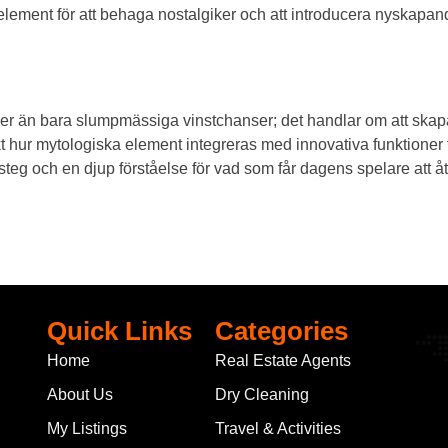
lement för att behaga nostalgiker och att introducera nyskapande
a mer än bara slumpmässiga vinstchanser; det handlar om att ska
t hur mytologiska element integreras med innovativa funktioner fö
msteg och en djup förståelse för vad som får dagens spelare att å
Quick Links
Categories
Home
Real Estate Agents
About Us
Dry Cleaning
My Listings
Travel & Activities