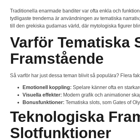
Traditionella enarmade banditer var ofta enkla och funktio
tydligaste trenderna är användningen av tematiska narrativ, 
till den grekiska gudarnas värld, där mytologiska figurer bli
Varför Tematiska 
Framstående
Så varför har just dessa teman blivit så populära? Flera fakt
Emotionell koppling:
Spelare känner ofta en starkare 
Visuella effekter:
Modern grafik och animationer skap
Bonusfunktioner:
Tematiska slots, som Gates of Olym
Teknologiska Fram
Slotfunktioner