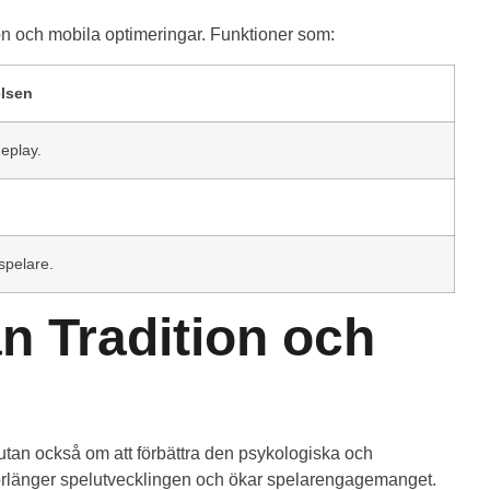
tion och mobila optimeringar. Funktioner som:
elsen
meplay.
 spelare.
n Tradition och
 utan också om att förbättra den psykologiska och
 förlänger spelutvecklingen och ökar spelarengagemanget.