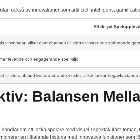
 utan också av innovationer som artificiell intelligens, gamifica
Effekt på Spelupplev
ls vinstvägar, vilket ökar chansen till större vinster och spännande ga
mer levande och engagerande spelmiljö.
et till stora, ibland livsförändrande vinster, vilket lockar högavkastande
tiv: Balansen Mella
ra handlar om att locka spelare med visuellt spektakulära teman,
mbinerar en tilltalande historia med innovativa funktioner som